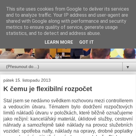
This site uses cookies from Google to deliver its services
and to analyze traffic. Your IP address and user-agent are
shared with Google along with performance and security
metrics to ensure quality of service, generate usage
statistics, and to detect and address abuse.
LEARN MORE
GOT IT
▼
pátek 15. listopadu 2013
K čemu je flexibilní rozpočet
Stal jsem se nedávno svědkem rozhovoru mezi controllerem
a vedoucím útvaru. Tématem bylo dodržení rozpočtových
limitů nákladů útvaru v položkách, které běžně označujeme
jako režijní: kancelářský materiál, úklidové služby, cestovní
náhrady a samozřejmě také náklady na provoz služebních
vozidel: spotřeba nafty, náklady na opravy, drobné poplatky