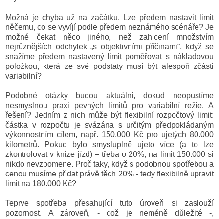
Možná je chyba už na začátku. Lze předem nastavit limit
něčemu, co se vyvíjí podle předem neznámého scénáře? Je
možné čekat něco jiného, než zahlcení množstvím
nejrůznějších odchylek „s objektivními příčinami“, když se
snažíme předem nastavený limit poměřovat s nákladovou
položkou, která ze své podstaty musí být alespoň zčásti
variabilní?
Podobné otázky budou aktuální, dokud neopustíme
nesmyslnou praxi pevných limitů pro variabilní režie. A
řešení? Jedním z nich může být flexibilní rozpočtový limit:
částka v rozpočtu je svázána s určitým předpokládaným
výkonnostním cílem, např. 150.000 Kč pro ujetých 80.000
kilometrů. Pokud bylo smysluplně ujeto více (a to lze
zkontrolovat v knize jízd) – třeba o 20%, na limit 150.000 si
nikdo nevzpomene. Proč taky, když s podobnou spotřebou a
cenou musíme přidat právě těch 20% - tedy flexibilně upravit
limit na 180.000 Kč?
Teprve spotřeba přesahující tuto úroveň si zaslouží
pozornost. A zároveň, - což je neméně důležité -,