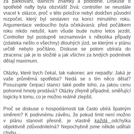
za parkování, dálniční známky a podobně. Diskuse o
spotřebě nafty byla obzvlášť živá: controller se neustále
vracel k otázce, proč v této položce nebyl dodržen původní
rozpočet, který byl sestaven na konci minulého roku.
Argumentace vedoucího byla očekávaná: před počátkem
roku nikdo netušil, kam všude bude nutno letos jezdit.
Controller byl postupně seznamován s několika případy
(zdaleka nešlo o všechny) dlouhých jízd, se kterými v plánu
určitě nebylo počítáno. Diskuse se potom ubírala do
ztracena: jak je to složité a jak všichni za tvrdých podmínek
dělají maximum.
Otázky, které bych čekal, tak nakonec ani nepadly: Jaká je
vaše průměrná spotřeba? Nedá se s tím něco dělat?
Posuzujete čerpací stanici také podle toho, za jakou cenu
pohonné hmoty prodává? Otázky zřejmě případné, směřující
logicky k tomu, co je možno reálně zlepšit.
Proč se diskuse o hospodárnosti tak často ubírá špatným
směrem? K podivnému závěru, že pokud limit není možno
v plánu stanovit přesně, je vlastně
každá
odchylka
objektivně zdůvodnitelná? Nepochybně jsme někde udělali
chybu…