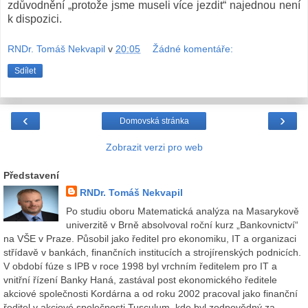
zdůvodnění „protože jsme museli více jezdit“ najednou není
k dispozici.
RNDr. Tomáš Nekvapil
v
20:05
Žádné komentáře:
Sdílet
‹
›
Domovská stránka
Zobrazit verzi pro web
Představení
RNDr. Tomáš Nekvapil
Po studiu oboru Matematická analýza na Masarykově
univerzitě v Brně absolvoval roční kurz „Bankovnictví“
na VŠE v Praze. Působil jako ředitel pro ekonomiku, IT a organizaci
střídavě v bankách, finančních institucích a strojírenských podnicích.
V období fúze s IPB v roce 1998 byl vrchním ředitelem pro IT a
vnitřní řízení Banky Haná, zastával post ekonomického ředitele
akciové společnosti Kordárna a od roku 2002 pracoval jako finanční
ředitel v akciové společnosti Tusculum, kde byl zodpovědný za