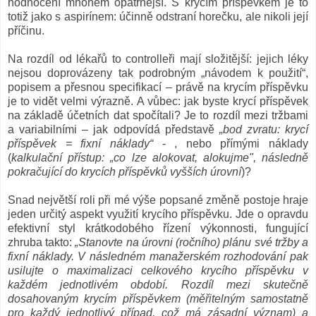
hodnocení mnohem opatrnější. S krycím příspěvkem je to
totiž jako s aspirínem: účinně odstraní horečku, ale nikoli její
příčinu.
Na rozdíl od lékařů to controlleři mají složitější: jejich léky
nejsou doprovázeny tak podrobným „návodem k použití“,
popisem a přesnou specifikací – právě na krycím příspěvku
je to vidět velmi výrazně. A vůbec: jak byste krycí příspěvek
na základě účetních dat spočítali? Je to rozdíl mezi tržbami
a variabilními – jak odpovídá představě
„bod zvratu: krycí
příspěvek = fixní náklady“
- , nebo přímými náklady
(
kalkulační přístup:
„
co lze alokovat, alokujme", následně
pokračující do krycích příspěvků vyšších úrovní
)?
Snad největší roli při mé výše popsané změně postoje hraje
jeden určitý aspekt využití krycího příspěvku. Jde o opravdu
efektivní styl krátkodobého řízení výkonnosti, fungující
zhruba takto:
„Stanovte na úrovni (ročního) plánu své tržby a
fixní náklady. V následném manažerském rozhodování pak
usilujte o maximalizaci celkového krycího příspěvku v
každém jednotlivém období. Rozdíl mezi skutečně
dosahovaným krycím příspěvkem (měřitelným samostatně
pro každý jednotlivý případ, což má zásadní význam) a