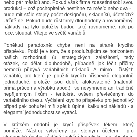
nebo pár měsíců ano. Pokud však firma zdesetinásobí svou
produkci – což pochopitelně nestihne za měsíc nebo dva - ,
bude mít stále stejný počet designérů, skladníků, účetních?
Určitě ne. Pokud bude růst firmy dlouhodobý a rovnoměrný,
náklady na tyto položky budou také rovnoměrně, rok po
roce, stoupat. Vítejte ve světě variáblů.
Poněkud paradoxně: chyba není na straně krycího
příspěvku. Potíž je v tom, že s prodlužujícím se horizontem
našich rozhodnutí (u strategických záležitostí, tedy
otázek, co dělat dlouhodobě, případně jak léčit příčiny
nemoci) přibývá variabilních nákladů. A mimo čistých
variáblů, pro které je použití krycích příspěvků elegantně
jednoduché, protože jsou dobře alokovatelné (materiál,
přímá práce na výrobku apod.), se nevyhneme ani tradičně
nepříjemným fixům - tentokrát ovšem převlečeným do
variabilního dresu. Vyčíslení krycího příspěvku pro jednotlivý
případ pak bohužel míří zpět k úplné kalkulaci nákladů - a
elegantní jednoduchost se vytrácí.
V krátkém období je krycí příspěvek lékem, který
pomůže. Nástroj vytvořený za stejným účelem pro
strategické úvahy zůstává funkční teoreticky, ale obsahuje