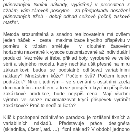
plánovanými fixními náklady, vyjádřený v procentech k
tržbám, vám zároveň poskytne - za předpokladu dosažení
plánovaných tržeb - dobrý odhad celkové (roční) ziskové
marže“
.
Metoda srozumitelná a snadno realizovatelná má ovšem
jeden háček – cesta maximalizace krycího příspěvku v
poměru k tržbám směřuje v dlouhém časovém
horizontu nezvratně k vysoce customizované až individuální
produkci. Vezměte si třeba příklad boty, vyrobené ve velké
sérii a stejného modelu, který necháte ušít přesně na míru
zákazníkovi: budou se podstatně odlišovat variabilními
náklady? Množstvím kůže? Počtem švů? Počtem lepení
podrážek? Nikoli: jediným – ve srovnání s ostatními zcela
dominantním - rozdílem, a to ve prospěch krycího příspěvku
zakázkové produkce, bude nejspíš cena. Mají všichni
výrobci ve snaze maximalizovat krycí příspěvek vyrábět
zakázkově? Proč to nedělal Baťa?
Klíč k pochopení zdánlivého paradoxu je rozlišení fixních a
variabilních nákladů. Představuje práce designéra
(skladníka, účetní, atd. …) fixní náklad? V období jednoho