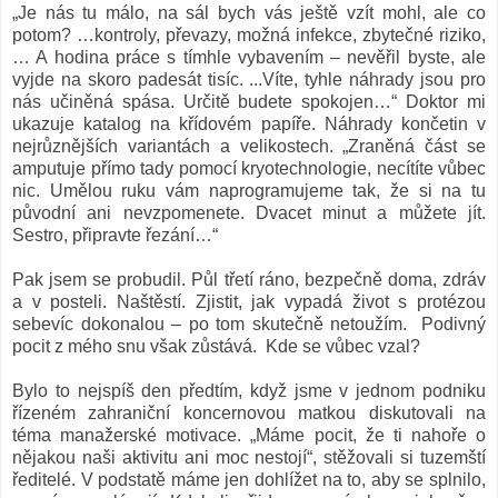
„Je nás tu málo, na sál bych vás ještě vzít mohl, ale co
potom? …kontroly, převazy, možná infekce, zbytečné riziko,
… A hodina práce s tímhle vybavením – nevěřil byste, ale
vyjde na skoro padesát tisíc. ...Víte, tyhle náhrady jsou pro
nás učiněná spása. Určitě budete spokojen…“ Doktor mi
ukazuje katalog na křídovém papíře. Náhrady končetin v
nejrůznějších variantách a velikostech. „Zraněná část se
amputuje přímo tady pomocí kryotechnologie, necítíte vůbec
nic. Umělou ruku vám naprogramujeme tak, že si na tu
původní ani nevzpomenete. Dvacet minut a můžete jít.
Sestro, připravte řezání…“
Pak jsem se probudil. Půl třetí ráno, bezpečně doma, zdráv
a v posteli. Naštěstí. Zjistit, jak vypadá život s protézou
sebevíc dokonalou – po tom skutečně netoužím. Podivný
pocit z mého snu však zůstává. Kde se vůbec vzal?
Bylo to nejspíš den předtím, když jsme v jednom podniku
řízeném zahraniční koncernovou matkou diskutovali na
téma manažerské motivace. „Máme pocit, že ti nahoře o
nějakou naši aktivitu ani moc nestojí“, stěžovali si tuzemští
ředitelé. V podstatě máme jen dohlížet na to, aby se splnilo,