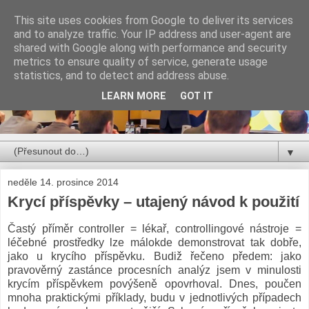
This site uses cookies from Google to deliver its services
and to analyze traffic. Your IP address and user-agent are
shared with Google along with performance and security
metrics to ensure quality of service, generate usage
statistics, and to detect and address abuse.
LEARN MORE
GOT IT
▼
neděle 14. prosince 2014
Krycí příspěvky – utajený návod k použití
Častý příměr controller = lékař, controllingové nástroje =
léčebné prostředky lze málokde demonstrovat tak dobře,
jako u krycího příspěvku. Budiž řečeno předem: jako
pravověrný zastánce procesních analýz jsem v minulosti
krycím příspěvkem povýšeně opovrhoval. Dnes, poučen
mnoha praktickými příklady, budu v jednotlivých případech