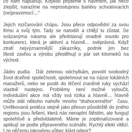
co nám naplánují. Kdykoli přijdeme s návrhem, jak něco
zlepšit, narazíme na neprostupnou bariéru schvalovacích
(ne)pravomocí…“
Jejich rozčarování chápu. Jsou přece odpovědní za svou
firmu a svůj tým. Tady se narodili a chtějí tu zůstat. Se
svázanýma rukama ale představují snadné sousto pro
konkurenci, která je aktivní a hlavně… svéprávná. Když
ztratí nejvýznamnější zákazníky, podnik jim bez
lítosti zavřou a výrobu přestěhují o pár set kilometrů na
východ.
Jádro pudla: Dát zelenou odchylkám, povolit svobodný
život dceřiné společnosti, spolehnout se na názor lokálních
manažerů, nebo se pustit do léčení zraněné ruky vychází
vlastně nastejno. Problémy není možné vyloučit,
individuální akce má vždy svá rizika a hlavně… hlavně
může stát někoho nahoře mnoho “drahocenného“ času.
Unifikovaná protéza stejně jako přesun působiště do jiného
regionu jsou řešení, která nás nenaplní štěstím, ale fungují
spolehlivě a předvídatelně. Máme je zoptimalizované a
aplikují se podle připraveného scénáře. Rychlý efekt vítězí.
Lze něčemu takovému vůbec klást odpor?