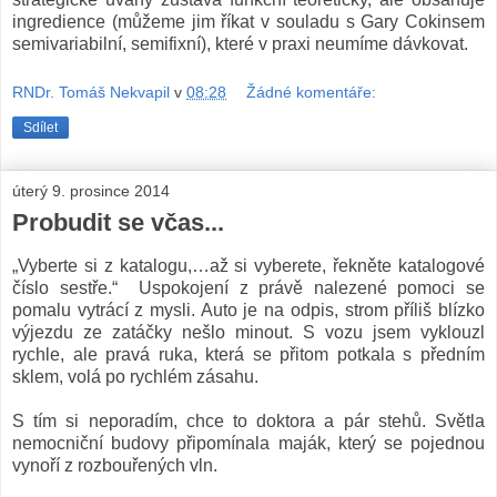
ingredience (můžeme jim říkat v souladu s Gary Cokinsem
semivariabilní, semifixní), které v praxi neumíme dávkovat.
RNDr. Tomáš Nekvapil
v
08:28
Žádné komentáře:
Sdílet
úterý 9. prosince 2014
Probudit se včas...
„Vyberte si z katalogu,…až si vyberete, řekněte katalogové
číslo sestře.“ Uspokojení z právě nalezené pomoci se
pomalu vytrácí z mysli. Auto je na odpis, strom příliš blízko
výjezdu ze zatáčky nešlo minout. S vozu jsem vyklouzl
rychle, ale pravá ruka, která se přitom potkala s předním
sklem, volá po rychlém zásahu.
S tím si neporadím, chce to doktora a pár stehů. Světla
nemocniční budovy připomínala maják, který se pojednou
vynoří z rozbouřených vln.