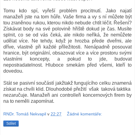
Tomu kdo spí, vyřeší problém procitnutí. Jako najatí
manažeři jste na tom hůře. Vaše firma a vy s ní můžete být
tou zraněnou rukou, kterou nikdo nebude chtít léčit. Řešení?
Získávat body na své polovině hřiště dokud je čas. Musíte
splnit, co se od vás čeká, ale nikdo neříká, že nemůžete
udělat více. Ne tehdy, když je hrozba přede dveřmi, ale
dříve, vlastně při každé příležitosti. Nenápadně posouvat
hranice, být originální, obsazovat více a více prostoru svými
vlastními koncepty, a pokud to jde, budovat
nepostradatelnost. Hluboce smekám před všemi, kteří to
dovedou.
Stát se pasivní součástí jakžtakž fungujícího celku znamená
získat na chvíli klid. Dlouhodobé přežití však taková taktika
nezaručuje. Manažeři ani controlleři koncernových firem by
na to neměli zapomínat.
RNDr. Tomáš Nekvapil
v
22:27
Žádné komentáře:
Sdílet