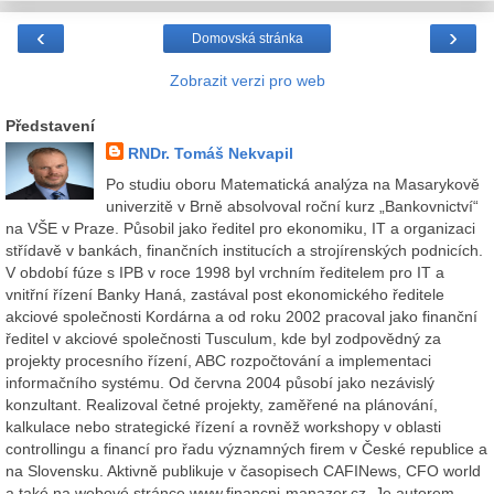
‹
›
Domovská stránka
Zobrazit verzi pro web
Představení
RNDr. Tomáš Nekvapil
Po studiu oboru Matematická analýza na Masarykově
univerzitě v Brně absolvoval roční kurz „Bankovnictví“
na VŠE v Praze. Působil jako ředitel pro ekonomiku, IT a organizaci
střídavě v bankách, finančních institucích a strojírenských podnicích.
V období fúze s IPB v roce 1998 byl vrchním ředitelem pro IT a
vnitřní řízení Banky Haná, zastával post ekonomického ředitele
akciové společnosti Kordárna a od roku 2002 pracoval jako finanční
ředitel v akciové společnosti Tusculum, kde byl zodpovědný za
projekty procesního řízení, ABC rozpočtování a implementaci
informačního systému. Od června 2004 působí jako nezávislý
konzultant. Realizoval četné projekty, zaměřené na plánování,
kalkulace nebo strategické řízení a rovněž workshopy v oblasti
controllingu a financí pro řadu významných firem v České republice a
na Slovensku. Aktivně publikuje v časopisech CAFINews, CFO world
a také na webové stránce www.financni-manazer.cz. Je autorem