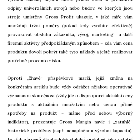
odpisy univerzálních strojů nebo budov, ve kterých jsou
stroje umístěny. Gross Profit ukazuje, v jaké míře vám
umožňují tržní poměry (pokud tedy vyrábíte efektivně)
provozovat obsluhu zákazníka, vývoj, marketing a další
firemní aktivity předpokládaným způsobem – zda vám cena
produktu dovolí pokrýt také tyto náklady a ještě realizovat
potřebné procento zisku.
Oproti „žhavé“ příspěvkové marži, jejíž změna na
konkrétním artiklu bude vždy odrážet nějakou operativně
významnou skutečnost (vždy jde o disproporci aktuální ceny
produktu s aktuálním množstvím nebo cenou přímé
spotřeby na produkt – máme před sebou výborný
indikátor), prezentuje Gross Margin navíc i „zatuhlé“
historické problémy (např. nenaplněnou výrobní kapacitu).
Je však zároveň dlouhodobě stabilní, podobně jako ostatní