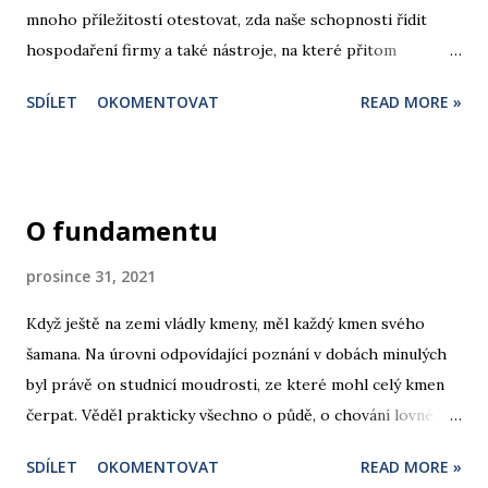
mnoho příležitostí otestovat, zda naše schopnosti řídit
hospodaření firmy a také nástroje, na které přitom
spoléháme, obstojí ve skutečně těžkých časech. Jakkoli
SDÍLET
OKOMENTOVAT
READ MORE »
bych si přál úplně jinou prognózu, uspokojit se tím, že jste
určité problémy již řešili a vyřešili, připomíná úsudek lyžaře
začátečníka, který právě dojel na hranu, za níž nabírá
sjezdovka nebezpečný spád. Může se to týkat i vaší firmy?
O fundamentu
prosince 31, 2021
Když ještě na zemi vládly kmeny, měl každý kmen svého
šamana. Na úrovni odpovídající poznání v dobách minulých
byl právě on studnicí moudrosti, ze které mohl celý kmen
čerpat. Věděl prakticky všechno o půdě, o chování lovné
zvěře, orientaci podle hvězd a věděl také co dělat, když se
SDÍLET
OKOMENTOVAT
READ MORE »
někdo roznemohl. Věděl prakticky všechno. Udělat si názor