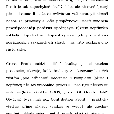
Profit je tak nepochybně skvělý sluha, ale zároveň špatný
pán – dostane-li možnost ovlivňovat vaši strategii, skončí
honba za produkty s vyšší příspěvkovou marží mnohem
pravděpodobněji poněkud opožděným růstem nepřímých
nákladů – typicky fixů z kapacit vyhrazených pro realizaci
nejrůznějších zákaznických služeb - namísto očekávaného
růstu zisku.
Gross Profit nabízí odlišné kvality: je ukazatelem
procesním, ukazuje, kolik hodnoty z inkasovaných tržeb
zůstává „pod střechou“ odečteme-li kompletní (přímé i
nepřímé!) náklady výrobního procesu - pro tyto náklady se
vžila anglická zkratka COGS, „Cost Of Goods Sold“.
Obyčejně bývá nižší než Contribution Profit – prakticky
všechny přímé náklady vznikají ve výrobě, ale všechny
výrobní náklady nejsou nutně přímé: stačí si představit