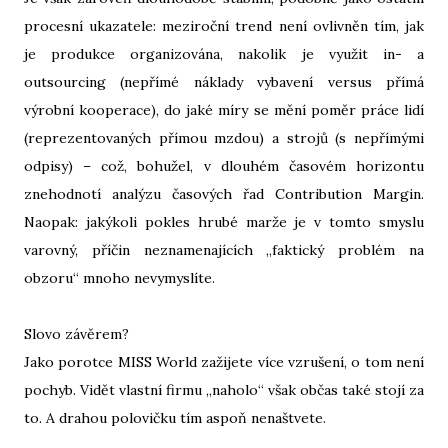
procesní ukazatele: meziroční trend není ovlivněn tím, jak
je produkce organizována, nakolik je využit in- a
outsourcing (nepřímé náklady vybavení versus přímá
výrobní kooperace), do jaké míry se mění poměr práce lidí
(reprezentovaných přímou mzdou) a strojů (s nepřímými
odpisy) – což, bohužel, v dlouhém časovém horizontu
znehodnotí analýzu časových řad Contribution Margin.
Naopak: jakýkoli pokles hrubé marže je v tomto smyslu
varovný, příčin neznamenajících „faktický problém na
obzoru“ mnoho nevymyslíte.
Slovo závěrem?
Jako porotce MISS World zažijete více vzrušení, o tom není
pochyb. Vidět vlastní firmu „naholo“ však občas také stojí za
to. A drahou polovičku tím aspoň nenaštvete.