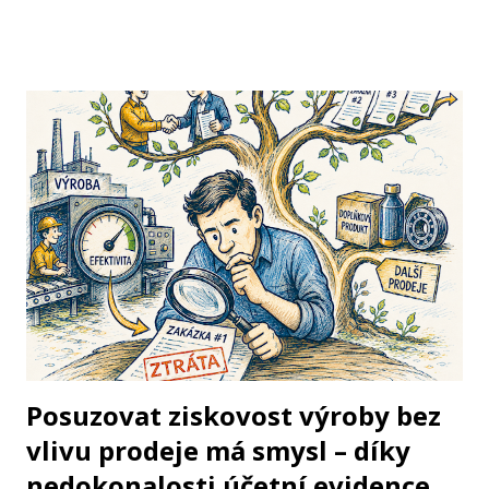
vyžadovalo jediné: zeptat se šamana. Učenci staro- a
středověku převzali roli šamanů. Byli už mistři svých
disciplín, význační lékaři, matematici nebo dějepisci – přesto
by si jen málokterý z nich dovolil odpovědět „nemám zdání“,
když jste se zeptali na otázku z jakéhokoli vědního oboru.
V jejich hlavách se potkával dějepis s filozofií, matematika s
fyzikou, chemií a medicínou. Třebaže byl rozsah vědění z
dnešního pohledu sotva patrný, bylo to vědění celistvé,
uplatňující všechno podstatné z toho, čeho již civilizace
dosáhla. Vědění mělo svůj fundament. Nebylo třeba říkat: „Z
lékařského hlediska…“, „Čistě filozoficky…“ nebo „Na
základě našich výpočtů...
Posuzovat ziskovost výroby bez
vlivu prodeje má smysl – díky
nedokonalosti účetní evidence