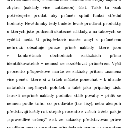
zbylou (náklady více zatíženou) část. Také tu však
potřebujete prodat, aby průměr splnil funkci střední
hodnoty. Nevědomky tedy budete levně prodávat produkty,
u kterých jste podcenili skutečné náklady, a na takových se
vydělat nedá. U příspěvkové marže omyl s průměrem
nehrozí: obsahuje pouze přímé náklady, které jsou
v konkrétních obchodních zakázkách přímo
identifikovatelné – nemusí se rozdělovat průměrem. Vyšší
procento příspěvkové marže ze zakázky přitom znamená
více peněz, které si z tržeb můžete ponechat – k úhradě
ostatních nepřímých položek a také jako případný zisk.
Jsou-li nepřímé náklady podniku stálé povahy – příliš se
nemění podle toho, co prodáváte (tzv. fixy), nebo alespoň
představují každý rok stejné procento z vašich tržeb, pak je
„spravedlivě určený“ zisk ze zakázky představován právě
rozdílem mezi procentem příspěvkové marže a procentem