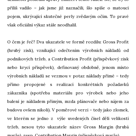
příliš vadilo – jak jsme již naznačili, šlo spíše o matoucí
pojem, ukrývající skutečné perly zvědavým očím. To pravé
však oficiální výkaz stále neodhalil.
O čem je řeč? Dva ukazatele ve formě rozdílu: Gross Profit
(hrubý zisk), vznikající odečtením výrobních nákladů od
podnikových tržeb, a Contribution Profit (příspěvkový zisk
nebo krycí příspěvek), definovaný obdobně, jenom místo
výrobních nákladů se vezmou v potaz náklady přímé – tedy
přímo propojené s realizací konkrétních požadavků
zákazníka (spotřeba materiálu pro výrobek nebo jeho
balení je nákladem přímým, mzda plánovače nebo nájem za
budovu ovšem nikoli). V poměrové verzi – tedy jako zlomek,
ve kterém se jedno z výše uvedených čísel dělí velikostí
tržeb, nesou tyto ukazatele název Gross Margin (hrubá
marže), resp. Contribution Margin (příspěvková marže).