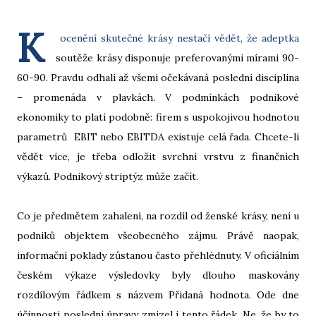
K
ocenění skutečné krásy nestačí vědět, že adeptka
soutěže krásy disponuje preferovanými mírami 90-
60-90. Pravdu odhalí až všemi očekávaná poslední disciplína
– promenáda v plavkách. V podmínkách podnikové
ekonomiky to platí podobně: firem s uspokojivou hodnotou
parametrů EBIT nebo EBITDA existuje celá řada. Chcete-li
vědět více, je třeba odložit svrchní vrstvu z finančních
výkazů. Podnikový striptýz může začít.
Co je předmětem zahalení, na rozdíl od ženské krásy, není u
podniků objektem všeobecného zájmu. Právě naopak,
informační poklady zůstanou často přehlédnuty. V oficiálním
českém výkaze výsledovky byly dlouho maskovány
rozdílovým řádkem s názvem Přidaná hodnota. Ode dne
účinnosti poslední úpravy zmizel i tento řádek. Ne, že by to