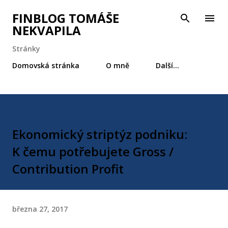
Přeskočit na hlavní obsah
FINBLOG TOMÁŠE
NEKVAPILA
Stránky
Domovská stránka
O mně
Další…
Ekonomický striptýz podniku:
K čemu potřebujete Gross /
Contribution Profit
března 27, 2017