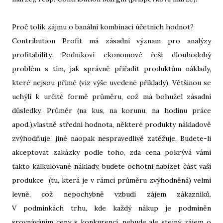
Proč tolik zájmu o banální kombinaci účetních hodnot?
Contribution Profit má zásadní význam pro analýzy
profitability. Podnikoví ekonomové řeší dlouhodobý
problém s tím, jak správně přiřadit produktům náklady,
které nejsou přímé (viz výše uvedené příklady). Většinou se
uchýlí k určité formě průměru, což má bohužel zásadní
důsledky. Průměr (na kus, na korunu, na hodinu práce
apod.),vlastně střední hodnota, některé produkty nákladově
zvýhodňuje, jiné naopak nespravedlivě zatěžuje. Budete-li
akceptovat zakázky podle toho, zda cena pokrývá vámi
takto kalkulované náklady, budete ochotni nabízet část vaší
produkce (tu, která je v rámci průměru zvýhodněná) velmi
levně, což nepochybně vzbudí zájem zákazníků.
V podmínkách trhu, kde každý nákup je podmíněn
srovnáváním ceny s konkurencí, nebude ale stejný zájem o