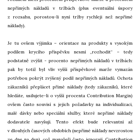
nepřímých nákladů v tržbách (plus eventuální úspory
z rozsahu, porostou-li nyní tržby rychleji než nepřímé
náklady).
Je tu ovšem výjimka – orientace na produkty s vysokým
podílem krycího příspěvku nesmí „rozhodit“ – tedy
podstatně zvýšit - procento nepřímých nákladů v tržbách:
pak by totiž byl vliv vyšší příspěvkové marže vymazán
potřebou pokrýt zvýšený podíl nepřímých nákladů. Ochota
zákazníků přeplácet přímé náklady (tedy zákazníků, které
hledáte, usilujete-li o vyšší procenta Contribution Margin)
ovšem často souvisí s jejich požadavky na individualizaci,
malé dávky nebo speciální služby, které nepřímé náklady
dodavatele navyšují. Tento efekt bude relevantní až
v dlouhých časových obdobích (nepřímé náklady nevzrostou
ze dne na den), což manažeři často ignorují. Contribution