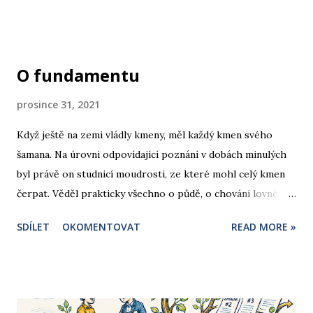
určité problémy již řešili a vyřešili, připomíná úsudek lyžaře
začátečníka, který právě dojel na hranu, za níž nabírá
sjezdovka nebezpečný spád. Může se to týkat i vaší firmy?
O fundamentu
prosince 31, 2021
Když ještě na zemi vládly kmeny, měl každý kmen svého
šamana. Na úrovni odpovídající poznání v dobách minulých
byl právě on studnicí moudrosti, ze které mohl celý kmen
čerpat. Věděl prakticky všechno o půdě, o chování lovné
zvěře, orientaci podle hvězd a věděl také co dělat, když se
SDÍLET
OKOMENTOVAT
READ MORE »
někdo roznemohl. Věděl prakticky všechno. Udělat si názor
vyžadovalo jediné: zeptat se šamana. Učenci staro- a
středověku převzali roli šamanů. Byli už mistři svých
disciplín, význační lékaři, matematici nebo dějepisci – přesto
by si jen málokterý z nich dovolil odpovědět „nemám zdání“,