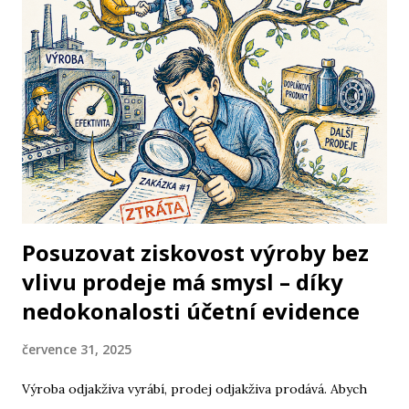
když jste se zeptali na otázku z jakéhokoli vědního oboru.
V jejich hlavách se potkával dějepis s filozofií, matematika s
fyzikou, chemií a medicínou. Třebaže byl rozsah vědění z
dnešního pohledu sotva patrný, bylo to vědění celistvé,
uplatňující všechno podstatné z toho, čeho již civilizace
dosáhla. Vědění mělo svůj fundament. Nebylo třeba říkat: „Z
lékařského hlediska…“, „Čistě filozoficky…“ nebo „Na
základě našich výpočtů...
Posuzovat ziskovost výroby bez
vlivu prodeje má smysl – díky
nedokonalosti účetní evidence
července 31, 2025
Výroba odjakživa vyrábí, prodej odjakživa prodává. Abych