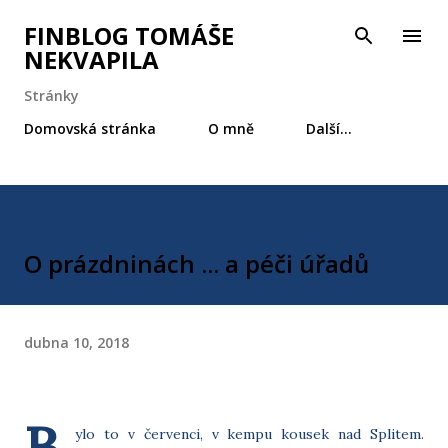
Přeskočit na hlavní obsah
FINBLOG TOMÁŠE
NEKVAPILA
Stránky
Domovská stránka
O mně
Další…
O prázdninách ... a péči úřadů
dubna 10, 2018
B
ylo to v červenci, v kempu kousek nad Splitem.