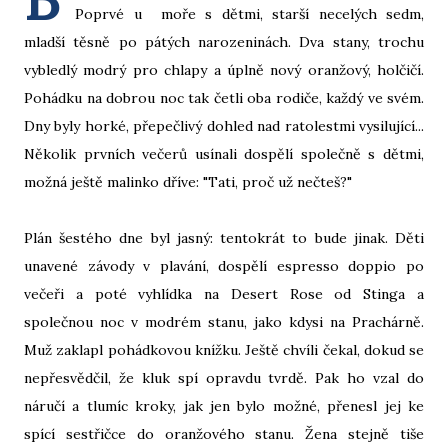
Poprvé u moře s dětmi, starší necelých sedm,
mladší těsně po pátých narozeninách. Dva stany, trochu
vybledlý modrý pro chlapy a úplně nový oranžový, holčičí.
Pohádku na dobrou noc tak četli oba rodiče, každý ve svém.
Dny byly horké, přepečlivý dohled nad ratolestmi vysilující...
Několik prvních večerů usínali dospělí společně s dětmi,
možná ještě malinko dříve: "Tati, proč už nečteš?"
Plán šestého dne byl jasný: tentokrát to bude jinak. Děti
unavené závody v plavání, dospělí espresso doppio po
večeři a poté vyhlídka na Desert Rose od Stinga a
společnou noc v modrém stanu, jako kdysi na Prachárně.
Muž zaklapl pohádkovou knížku. Ještě chvíli čekal, dokud se
nepřesvědčil, že kluk spí opravdu tvrdě. Pak ho vzal do
náručí a tlumíc kroky, jak jen bylo možné, přenesl jej ke
spící sestřičce do oranžového stanu. Žena stejně tiše