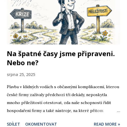
Na špatné časy jsme připraveni.
Nebo ne?
srpna 25, 2025
Plavba v klidných vodách s občasnými komplikacemi, kterou
české firmy zažívaly předchozí tři dekády, neposkytla
mnoho příležitostí otestovat, zda naše schopnosti řídit
hospodaření firmy a také nástroje, na které přitom
spoléháme, obstojí ve skutečně těžkých časech. Jakkoli
SDÍLET
OKOMENTOVAT
READ MORE »
bych si přál úplně jinou prognózu, uspokojit se tím, že jste