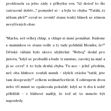
proklouzla za jeho zády z příbytku ven. "Až doteď to šlo
zatraceně dobře...," pomyslel si - a byla to chyba. "Tatíííí,..ty
někam jdeš?" ozval se zevnitř stanu tenký hlásek se stínem
nevyřčených obav.
"Marku, seš velkej chlap, a chlapi si musí pomáhat. Budeme
s maminkou ve stanu vedle a ty tady pohlídáš Moniku, že?"
Dětské váhání bylo skoro slyšitelné. "Neboj," dodal pro
jistotu, "když se probudíš a bude ti smutno, zavolej na mně a
já se ozvu". A to byla druhá chyba. Tu noc - ještě předtím,
než oba hluboce zoufalí usnuli - slyšeli otázku "tatííí, jste
tam doopravdy?" celkem sedmatřicetkrát. S odstupem dvou
nebo tří minut se opakovala pokaždé, když se ti dva k sobě
přiblížili - v bláhové naději, že teď už to muselo být
naposledy.