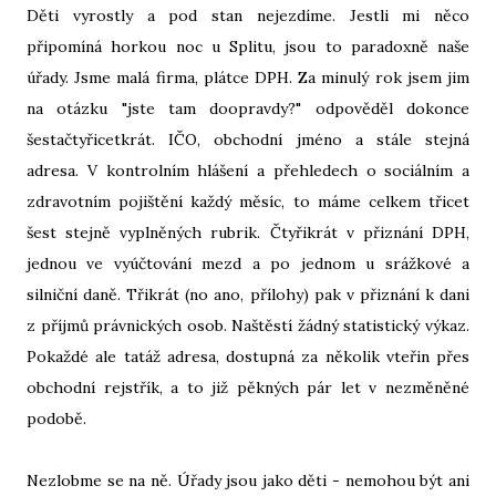
Děti vyrostly a pod stan nejezdíme. Jestli mi něco
připomíná horkou noc u Splitu, jsou to paradoxně naše
úřady. Jsme malá firma, plátce DPH. Za minulý rok jsem jim
na otázku "jste tam doopravdy?" odpověděl dokonce
šestačtyřicetkrát. IČO, obchodní jméno a stále stejná
adresa. V kontrolním hlášení a přehledech o sociálním a
zdravotním pojištění každý měsíc, to máme celkem třicet
šest stejně vyplněných rubrik. Čtyřikrát v přiznání DPH,
jednou ve vyúčtování mezd a po jednom u srážkové a
silniční daně. Třikrát (no ano, přílohy) pak v přiznání k dani
z příjmů právnických osob. Naštěstí žádný statistický výkaz.
Pokaždé ale tatáž adresa, dostupná za několik vteřin přes
obchodní rejstřík, a to již pěkných pár let v nezměněné
podobě.
Nezlobme se na ně. Úřady jsou jako děti - nemohou být ani