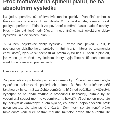
Proč motivovat na splnění plánu, ne na
absolutním výsledku
Na jednu porážku až překvapivě mnoho pozitiv: Pondělní prohra s
Řeckem nás posunula do osmifinále MS v basketbalu, zároveň však
poskytla perfektní příklad k zodpovězení poměrně často kladené otázky:
Proč může být lepší odměňovat něco jiného, než objektivně dobrý
výsledek - a sice splnění plánu?
77:84 není objektivně dobrý výsledek. Přesto nás přivedl k cíli, k
postupu do dalšího kola, protože limitní hranicí, která by znamenala
cestu domů, byla ve skutečnosti až prohra vyšší než 11 bodů. Splnit cíl,
jak vidno, je možné i výsledkem, který, vyjádřeno v číslech, nebude
objektivně oceňován jako úspěch.
Dvě věci stojí za pozornost:
Za prvé: utkání probíhalo poměrně dramaticky. "Šňůra" soupeře nebyla
vyloučena prakticky do posledních sekund. Možná, že úplně nejhorší
taktikou by bylo, hrát za těchto poměrů na hřišti od počátku na vítězství,
vyčerpat se po první čtvrtině a propadnout beznaději, jakmile by se
vedení ujal soupeř (není to vzpomínka na hokej?). Všechno jen proto, že
by jediným deklarovaným cílem bylo to, co jsme si nejspíš všichni přáli:
nejen postup, ale také jasné vítězství. Domnívám se, že trenéři právě
tohle dobře vědí. A cíl nastaví moudře, takticky: šetřte síly a kontrolujte