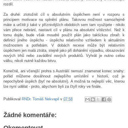
rozdíl.
Za druhé: ztotožnit cíl s absolutním úspěchem není v rozporu s
principem motivace na splnění plánu. Takovou možnost samozřejmě
máte a určitě ji také v příznivějších obdobích sem tam využijete - nikdo
vám přece nebrání, nastavit cíl v plánu na absolutní vítězství. Než k
tomu dojde, bude však moudré použít plán jako taktickou zbraň: k
definici jiného úspěchu - úspěchu relativního vzhledem k aktuálním
možnostem a potřebám. V dobách recese může být relativním
úspěchem jen malá ztráta, stejně jako při dohánění výpadku, obsazování
nových trhů nebo zavádění nových produktů. Vyhrát je nutno celou
válku, nikoli nutně každou bitvu.
Konečně, ani včerejší prohra s Austrálií nemusí znamenat konec snahy:
pořád můžeme dosáhnout nejlepšího umístění v historii, což je
nepochybně úspěch (byť ne absolutní). A možná ta nejlepší věc, kterou
lze nyní udělat - proto, abychom byli za čtyři roky ve finále.
Publikoval
RNDr. Tomáš Nekvapil
v
07:58
Žádné komentáře:
Okomentovat