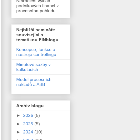
Netradiční výklad
podnikových financí z
procesního pohledu
Nejbližší semináře
související s
tematikou FINblogu
Koncepce, funkce a
nástroje controllingu
Minutové sazby v
kalkulacích
Model procesních
nákladů a ABB
Archiv blogu
►
2026
(5)
►
2025
(5)
►
2024
(10)