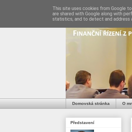
This site uses cookies from Google to 
are shared with Google along with per
statistics, and to detect and address 
Domovská stránka
O m
Představení