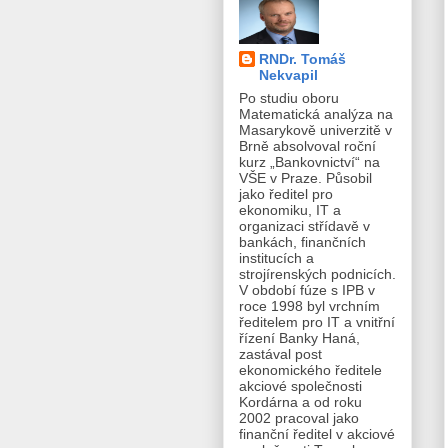
RNDr. Tomáš
Nekvapil
Po studiu oboru
Matematická analýza na
Masarykově univerzitě v
Brně absolvoval roční
kurz „Bankovnictví“ na
VŠE v Praze. Působil
jako ředitel pro
ekonomiku, IT a
organizaci střídavě v
bankách, finančních
institucích a
strojírenských podnicích.
V období fúze s IPB v
roce 1998 byl vrchním
ředitelem pro IT a vnitřní
řízení Banky Haná,
zastával post
ekonomického ředitele
akciové společnosti
Kordárna a od roku
2002 pracoval jako
finanční ředitel v akciové