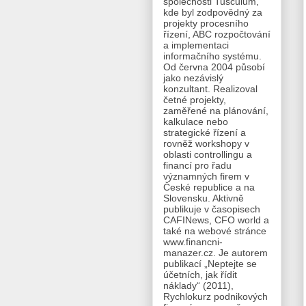
společnosti Tusculum,
kde byl zodpovědný za
projekty procesního
řízení, ABC rozpočtování
a implementaci
informačního systému.
Od června 2004 působí
jako nezávislý
konzultant. Realizoval
četné projekty,
zaměřené na plánování,
kalkulace nebo
strategické řízení a
rovněž workshopy v
oblasti controllingu a
financí pro řadu
významných firem v
České republice a na
Slovensku. Aktivně
publikuje v časopisech
CAFINews, CFO world a
také na webové stránce
www.financni-
manazer.cz. Je autorem
publikací „Neptejte se
účetních, jak řídit
náklady“ (2011),
Rychlokurz podnikových