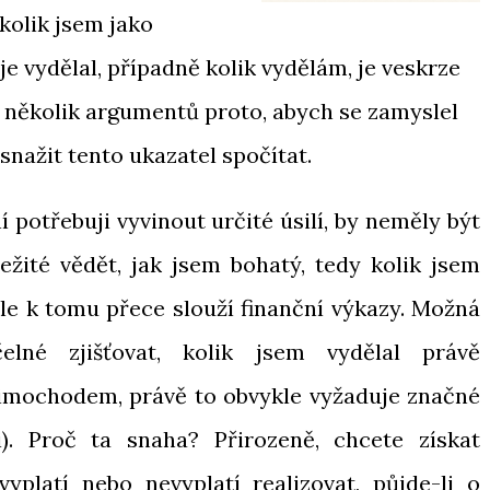
kolik jsem jako
je vydělal, případně kolik vydělám, je veskrze
e několik argumentů proto, abych se zamyslel
snažit tento ukazatel spočítat.
í potřebuji vyvinout určité úsilí, by neměly být
ežité vědět, jak jsem bohatý, tedy kolik jsem
le k tomu přece slouží finanční výkazy. Možná
lné zjišťovat, kolik jsem vydělal právě
imochodem, právě to obvykle vyžaduje značné
i). Proč ta snaha? Přirozeně, chcete získat
platí nebo nevyplatí realizovat, půjde-li o