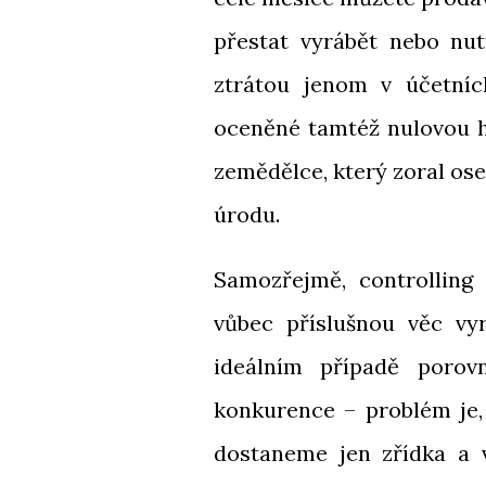
přestat vyrábět nebo nut
ztrátou jenom v účetníc
oceněné tamtéž nulovou ho
zemědělce, který zoral os
úrodu.
Samozřejmě, controlling 
vůbec příslušnou věc v
ideálním případě porov
konkurence – problém je,
dostaneme jen zřídka a 