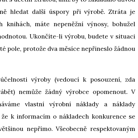
ně hledat další úspory při výrobě. Ztráta je
h knihách, máte nepeněžní výnosy, bohužel
dnotou. Ukončíte-li výrobu, budete v situaci
eté pole, protože dva měsíce nepřineslo žádnou
účelnosti výroby (vedoucí k posouzení, zda
yrábět) nemůže žádný výrobce opomenout. V
náváme vlastní výrobní náklady a náklady
 že k informacím o nákladech konkurence se
většinou nepřímo. Všeobecně respektovaným