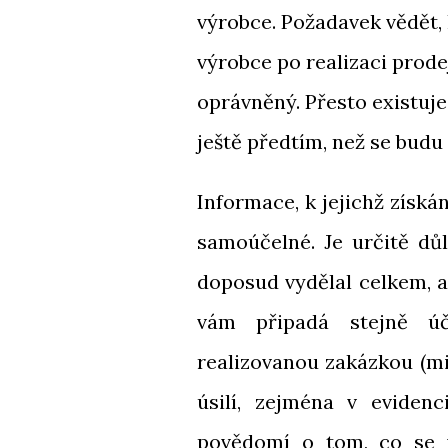
výrobce. Požadavek vědět, 
výrobce po realizaci prode
oprávněný. Přesto existuj
ještě předtím, než se budu 
Informace, k jejichž získán
samoúčelné. Je určitě důl
doposud vydělal celkem, a
vám připadá stejně úče
realizovanou zakázkou (m
úsilí, zejména v evidenc
povědomí o tom, co se vy