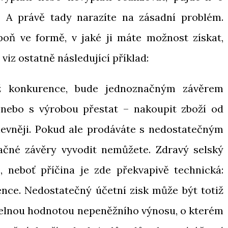
 A právě tady narazíte na zásadní problém.
poň ve formě, v jaké ji máte možnost získat,
 viz ostatně následující příklad:
ž konkurence, bude jednoznačným závěrem
, nebo s výrobou přestat – nakoupit zboží od
 levněji. Pokud ale prodáváte s nedostatečným
čné závěry vyvodit nemůžete. Zdravý selský
neboť příčina je zde překvapivě technická:
nce. Nedostatečný účetní zisk může být totiž
elnou hodnotou nepeněžního výnosu, o kterém