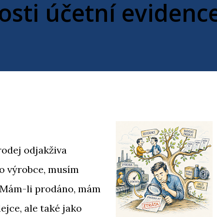
sti účetní evidenc
rodej odjakživa
ko výrobce, musím
t. Mám-li prodáno, mám
ejce, ale také jako