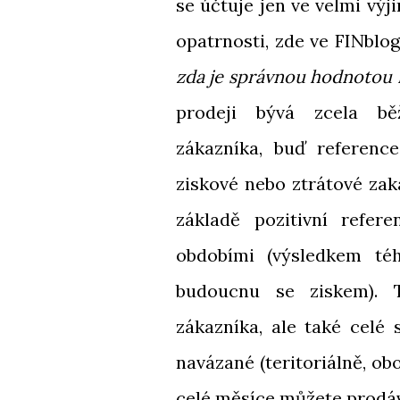
se účtuje jen ve velmi vý
opatrnosti, zde ve FINblog
zda je správnou hodnotou m
prodeji bývá zcela b
zákazníka, buď referen
ziskové nebo ztrátové zak
základě pozitivní refe
obdobími (výsledkem té
budoucnu se ziskem). 
zákazníka, ale také celé
navázané (teritoriálně, ob
celé měsíce můžete prodáva