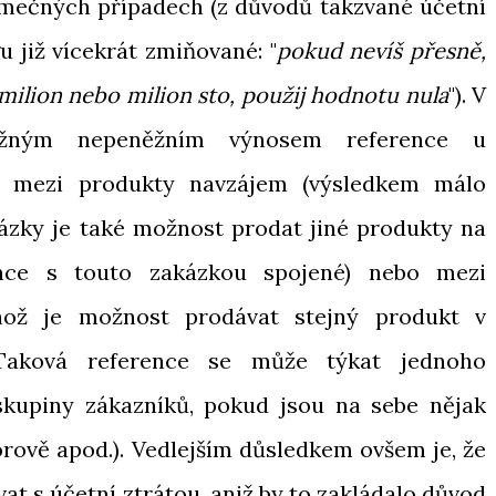
jimečných případech (z důvodů takzvané účetní
u již vícekrát zmiňované: "
pokud nevíš přesně,
ilion nebo milion sto, použij hodnotu nula
"). V
ěžným nepeněžním výnosem reference u
ce mezi produkty navzájem (výsledkem málo
ázky je také možnost prodat jiné produkty na
rence s touto zakázkou spojené) nebo mezi
hož je možnost prodávat stejný produkt v
Taková reference se může týkat jednoho
 skupiny zákazníků, pokud jsou na sebe nějak
orově apod.). Vedlejším důsledkem ovšem je, že
t s účetní ztrátou, aniž by to zakládalo důvod