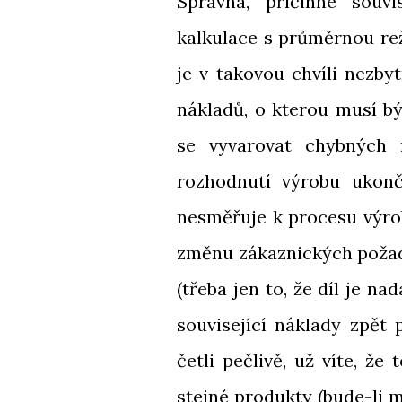
Správná, příčinné souvi
kalkulace s průměrnou re
je v takovou chvíli nezby
nákladů, o kterou musí bý
se vyvarovat chybných 
rozhodnutí výrobu ukonči
nesměřuje k procesu výrob
změnu zákaznických požad
(třeba jen to, že díl je n
související náklady zpět
četli pečlivě, už víte, ž
stejné produkty (bude-li 