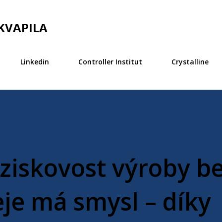
Přeskočit na hlavní obsah
KVAPILA
Linkedin
Controller Institut
Crystalline
ziskovost výroby b
eje má smysl – díky