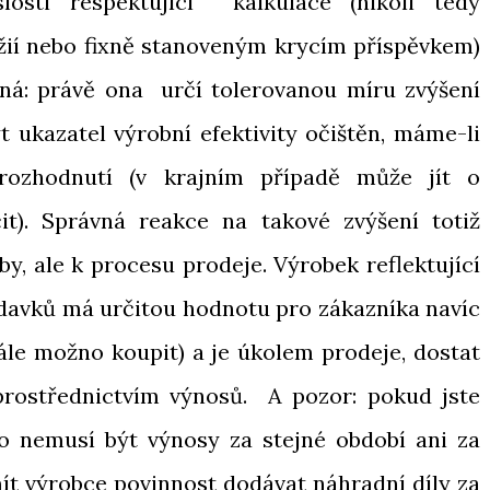
slosti respektující kalkulace (nikoli tedy
žií nebo fixně stanoveným krycím příspěvkem)
tná: právě ona určí tolerovanou míru zvýšení
t ukazatel výrobní efektivity očištěn, máme-li
rozhodnutí (v krajním případě může jít o
t). Správná reakce na takové zvýšení totiž
y, ale k procesu prodeje. Výrobek reflektující
avků má určitou hodnotu pro zákazníka navíc
adále možno koupit) a je úkolem prodeje, dostat
 prostřednictvím výnosů. A pozor: pokud jste
e to nemusí být výnosy za stejné období ani za
mít výrobce povinnost dodávat náhradní díly za