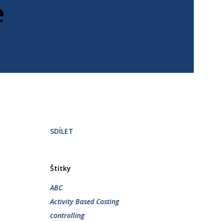
e
SDÍLET
Štítky
ABC
Activity Based Costing
controlling