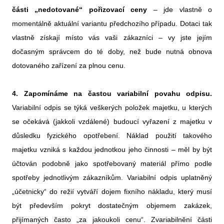
části „nedotované“ pořizovací ceny
– jde vlastně o
momentálně aktuální variantu předchozího případu. Dotaci tak
vlastně získají místo vás vaši zákazníci – vy jste jejím
dočasným správcem do té doby, než bude nutná obnova
dotovaného zařízení za plnou cenu.
4. Zapomínáme na častou variabilní povahu odpisu.
Variabilní odpis se týká veškerých položek majetku, u kterých
se očekává (jakkoli vzdálené) budoucí vyřazení z majetku v
důsledku fyzického opotřebení. Náklad použití takového
majetku vzniká s každou jednotkou jeho činnosti – měl by být
účtován podobně jako spotřebovaný materiál přímo podle
spotřeby jednotlivým zákazníkům. Variabilní odpis uplatněný
„účetnicky“ do režií vytváří dojem fixního nákladu, který musí
být především pokryt dostatečným objemem zakázek,
přijímaných často „za jakoukoli cenu“. Zvariabilnění části