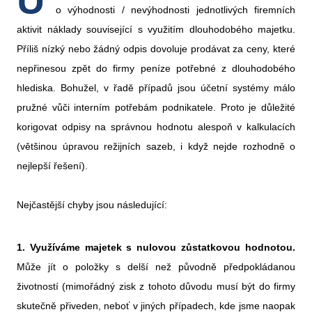
o výhodnosti / nevýhodnosti jednotlivých firemních
aktivit náklady související s využitím dlouhodobého majetku.
Příliš nízký nebo žádný odpis dovoluje prodávat za ceny, které
nepřinesou zpět do firmy peníze potřebné z dlouhodobého
hlediska. Bohužel, v řadě případů jsou účetní systémy málo
pružné vůči interním potřebám podnikatele. Proto je důležité
korigovat odpisy na správnou hodnotu alespoň v kalkulacích
(většinou úpravou režijních sazeb, i když nejde rozhodně o
nejlepší řešení).
Nejčastější chyby jsou následující:
1. Využíváme majetek s nulovou zůstatkovou hodnotou.
Může jít o položky s delší než původně předpokládanou
životností (mimořádný zisk z tohoto důvodu musí být do firmy
skutečně přiveden, neboť v jiných případech, kde jsme naopak