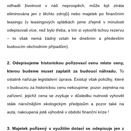
odhadli životnost v náš neprospěch, může být ztráta
eliminována jen z těchto zdrojů) nebo majetek po finančním
leasingu (v leasingových splátkách jsme zřejmě v minulosti
odepisovali více, než bylo třeba, a tím si vytvořili tichou rezervu
– to však nemá žádný vztah ke dnešním a především
budoucím obchodním případům).
2. Odepisujeme historickou pořizovací cenu místo ceny,
kterou budeme muset zaplatit za budoucí náhradu.
To
ostatně nařizuje legislativní úprava. Existují však položky, které
v budoucnu za historickou cenu nekoupíme: pozor zejména na
zařízení, jejichž cena se zvyšuje v důsledku nutnosti vyhovět
stále náročnějším ekologickým předpisům a pozor také na
auta, nakoupená jistě výhodně v období finanční krize !
3. Majetek pořízený s využitím dotací se odepisuje jen z