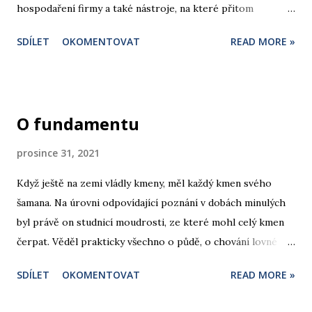
hospodaření firmy a také nástroje, na které přitom
spoléháme, obstojí ve skutečně těžkých časech. Jakkoli
SDÍLET
OKOMENTOVAT
READ MORE »
bych si přál úplně jinou prognózu, uspokojit se tím, že jste
určité problémy již řešili a vyřešili, připomíná úsudek lyžaře
začátečníka, který právě dojel na hranu, za níž nabírá
sjezdovka nebezpečný spád. Může se to týkat i vaší firmy?
O fundamentu
prosince 31, 2021
Když ještě na zemi vládly kmeny, měl každý kmen svého
šamana. Na úrovni odpovídající poznání v dobách minulých
byl právě on studnicí moudrosti, ze které mohl celý kmen
čerpat. Věděl prakticky všechno o půdě, o chování lovné
zvěře, orientaci podle hvězd a věděl také co dělat, když se
SDÍLET
OKOMENTOVAT
READ MORE »
někdo roznemohl. Věděl prakticky všechno. Udělat si názor
vyžadovalo jediné: zeptat se šamana. Učenci staro- a