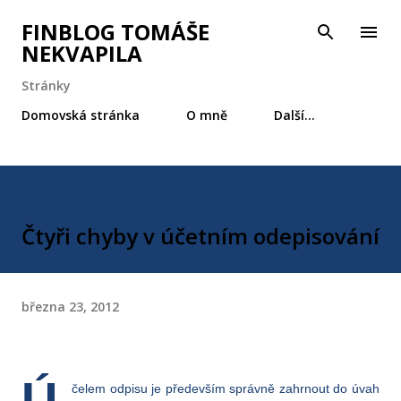
Přeskočit na hlavní obsah
FINBLOG TOMÁŠE
NEKVAPILA
Stránky
Domovská stránka
O mně
Další…
Čtyři chyby v účetním odepisování
března 23, 2012
Ú
čelem odpisu je především správně zahrnout do úvah