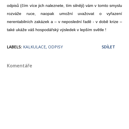
odpisů (čím více jich naleznete, tím silněji) vám v tomto smyslu
rozváže ruce, naopak umožní uvažovat o vyřazení
nerentabilních zakázek a – v neposlední řadě - v době krize –
také ukáže váš hospodářský výsledek v lepším světle !
LABELS:
KALKULACE
ODPISY
SDÍLET
Komentáře