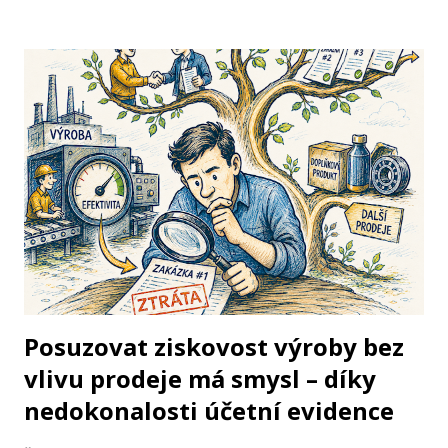
středověku převzali roli šamanů. Byli už mistři svých
disciplín, význační lékaři, matematici nebo dějepisci – přesto
by si jen málokterý z nich dovolil odpovědět „nemám zdání“,
když jste se zeptali na otázku z jakéhokoli vědního oboru.
V jejich hlavách se potkával dějepis s filozofií, matematika s
fyzikou, chemií a medicínou. Třebaže byl rozsah vědění z
dnešního pohledu sotva patrný, bylo to vědění celistvé,
uplatňující všechno podstatné z toho, čeho již civilizace
dosáhla. Vědění mělo svůj fundament. Nebylo třeba říkat: „Z
lékařského hlediska…“, „Čistě filozoficky…“ nebo „Na
základě našich výpočtů...
Posuzovat ziskovost výroby bez
vlivu prodeje má smysl – díky
nedokonalosti účetní evidence