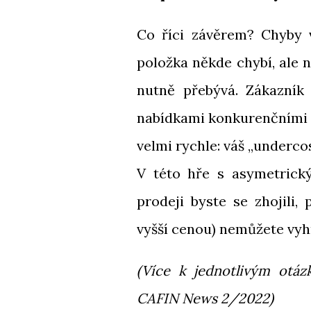
Co říci závěrem? Chyby v
položka někde chybí, ale 
nutně přebývá. Zákazník 
nabídkami konkurenčními –
velmi rychle: váš „underco
V této hře s asymetrický
prodeji byste se zhojili,
vyšší cenou) nemůžete vyhr
(Více k jednotlivým otáz
CAFIN News 2/2022)