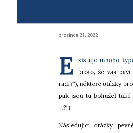
prosince 21, 2022
E
xistuje mnoho typů
proto, že vás baví
rádi?“), některé otázky pr
pak jsou tu bohužel také 
…?“).
Následující otázky, pev