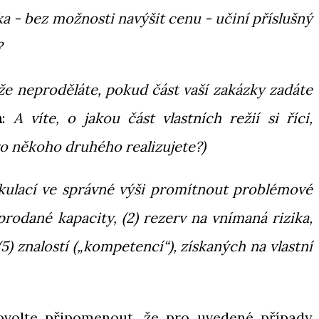
a - bez možnosti navýšit cenu - učiní příslušný
?
i, že neproděláte, pokud část vaší zakázky zadáte
a
:
A víte, o jakou část vlastních režií si říci,
 někoho druhého realizujete?)
kulací ve správné výši promítnout problémové
prodané kapacity, (2) rezerv na vnímaná rizika,
(5) znalostí („kompetencí“), získaných na vlastní
ovolte připomenout, že pro uvedené případy