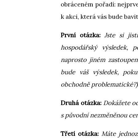
obráceném pořadí: nejprve
k akci, která vás bude bavit
První otázka:
Jste si ji
hospodářský výsledek, p
naprosto jiném zastoupení
bude váš výsledek, poku
obchodně problematické?)
Druhá otázka:
Dokážete od
s původní nezměněnou ceno
Třetí otázka:
Máte jednoz