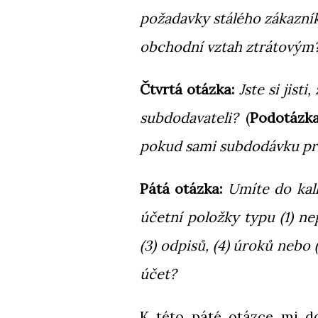
požadavky stálého zákazník
obchodní vztah ztrátovým
Čtvrtá otázka:
Jste si jist
subdodavateli?
(
Podotázk
pokud sami subdodávku pro
Pátá otázka:
Umíte do kal
účetní položky typu (1) ne
(3) odpisů, (4) úroků nebo 
účet?
K této páté otázce mi d