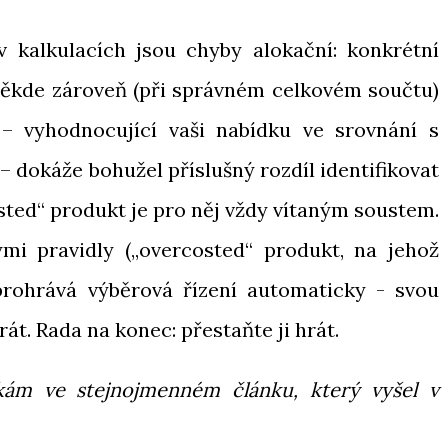
 kalkulacích jsou chyby alokační: konkrétní
někde zároveň (při správném celkovém součtu)
– vyhodnocující vaši nabídku ve srovnání s
 dokáže bohužel příslušný rozdíl identifikovat
sted“ produkt je pro něj vždy vítaným soustem.
mi pravidly („overcosted“ produkt, na jehož
 prohrává výběrová řízení automaticky - svou
át. Rada na konec: přestaňte ji hrát.
kám ve stejnojmenném článku, který vyšel v