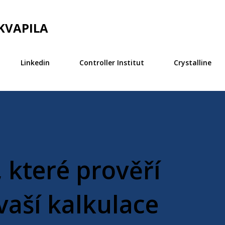
Přeskočit na hlavní obsah
KVAPILA
Linkedin
Controller Institut
Crystalline
, které prověří
vaší kalkulace