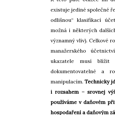
existuje jediné společné ř
odlišnou“ klasifikací ú
možná i některých dalších
významný vliv). Celkové r
manažerského účetnict
ukazatele musí blížit
dokumentovatelné a ro
manipulacím.
Technicky j
i rozsahem – srovnej výš
používáme v daňovém přiz
hospodaření a daňovým z