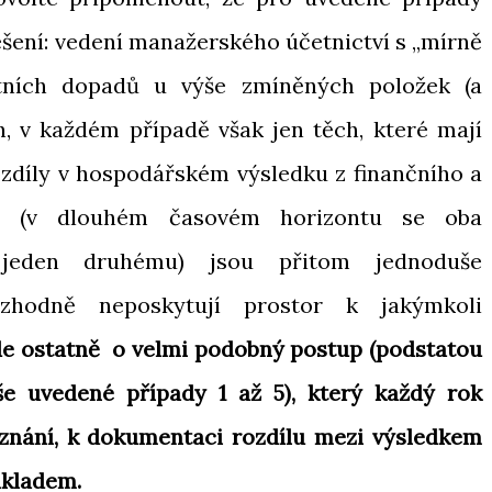
ešení: vedení manažerského účetnictví s „mírně
četních dopadů u výše zmíněných položek (a
, v každém případě však jen těch, které mají
ozdíly v hospodářském výsledku z finančního a
ví (v dlouhém časovém horizontu se oba
 jeden druhému) jsou přitom jednoduše
zhodně neposkytují prostor k jakýmkoli
de ostatně o velmi podobný postup (podstatou
e uvedené případy 1 až 5), který každý rok
nání, k dokumentaci rozdílu mezi výsledkem
ákladem.