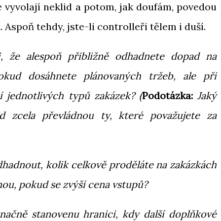
 vyvolají neklid a potom, jak doufám, povedou
. Aspoň tehdy, jste-li controlleři tělem i duší.
sti, že alespoň přibližně odhadnete dopad na
okud dosáhnete plánovaných tržeb, ale při
 jednotlivých typů zakázek? (
Podotázka:
Jaký
d zcela převládnou ty, které považujete za
hadnout, kolik celkově proděláte na zakázkách
u, pokud se zvýší cena vstupů?
načně stanovenu hranici, kdy další doplňkové